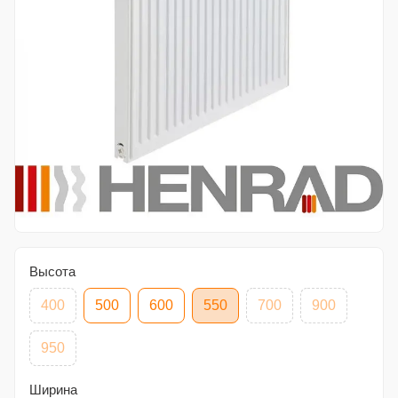
Высота
400
500
600
550
700
900
950
Ширина