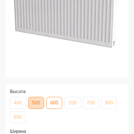
Высота
400
500
600
550
700
900
950
Ширина