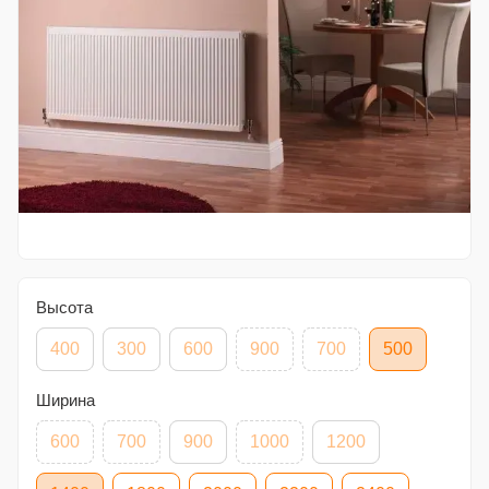
Высота
400
300
600
900
700
500
Ширина
600
700
900
1000
1200