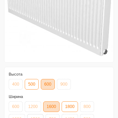
Высота
400
500
600
900
Ширина
600
1200
1600
1800
800