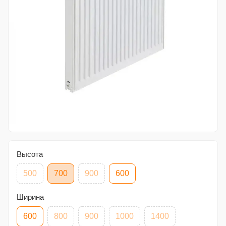
Высота
500
700
900
600
Ширина
600
800
900
1000
1400