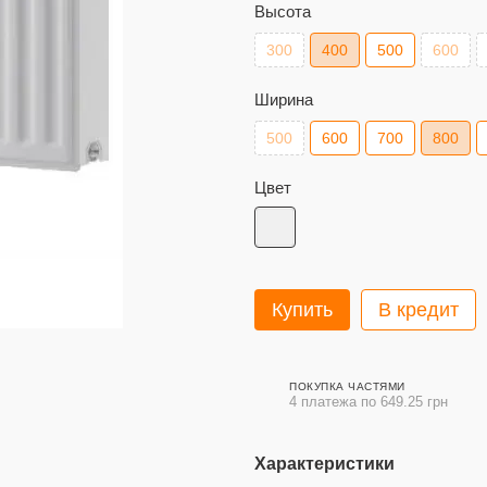
Высота
300
400
500
600
Ширина
500
600
700
800
Цвет
Купить
В кредит
ПОКУПКА ЧАСТЯМИ
4 платежа по 649.25 грн
Характеристики