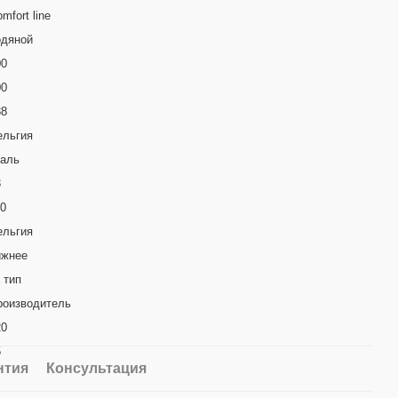
mfort line
одяной
00
00
38
ельгия
таль
3
10
ельгия
ижнее
 тип
роизводитель
20
5
нтия
Консультация