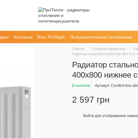
врат
Контакты
Блог ProTeplo
Пользовательское соглашение
Главная
Стальные радиаторы
Ра
Радиатор стальной Comfort line ultra 8 1
Радиатор стальной
400х800 нижнее 
В наличии
Артикул: Comfort line ul
2 597 грн
Войти
для отображения накопи
%