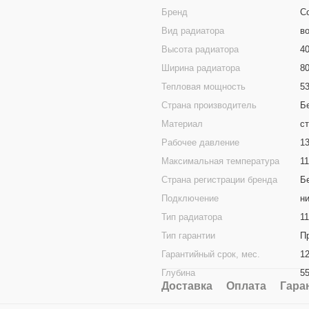
Бренд
Co
Вид радиатора
в
Высота радиатора
4
Ширина радиатора
8
Тепловая мощность
5
Страна производитель
Б
Материал
с
Рабочее давление
1
Максимальная температура
1
Страна регистрации бренда
Б
Подключение
н
Тип радиатора
11
Тип гарантии
П
Гарантийный срок, мес.
1
Глубина
5
Доставка
Оплата
Гара