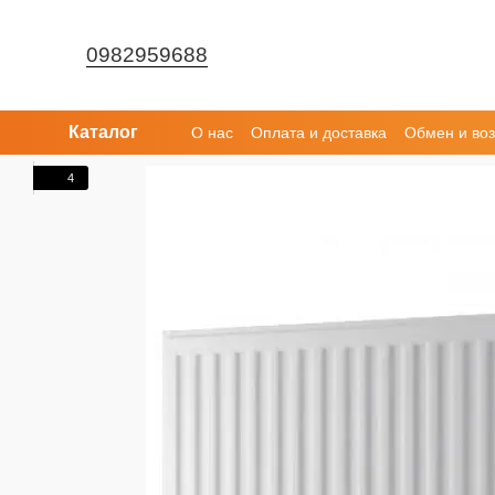
Перейти к основному контенту
0982959688
Каталог
О нас
Оплата и доставка
Обмен и воз
4