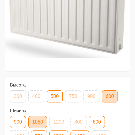
Высота
300
400
500
750
900
600
Ширина
900
1050
1200
800
600