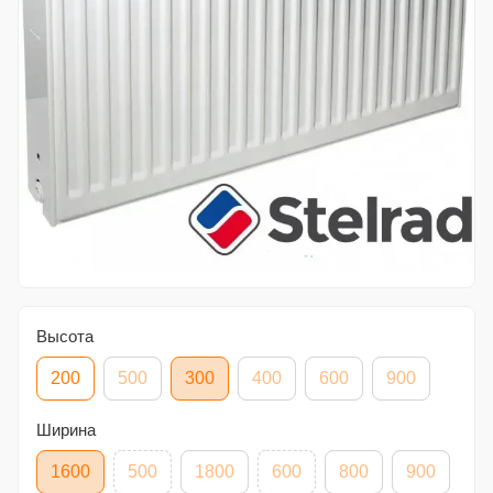
Высота
200
500
300
400
600
900
Ширина
1600
500
1800
600
800
900