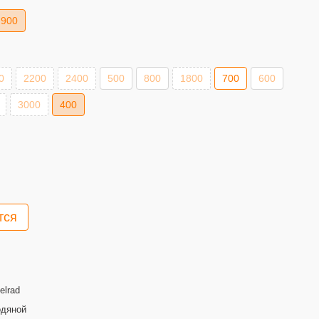
900
0
2200
2400
500
800
1800
700
600
3000
400
тся
elrad
одяной