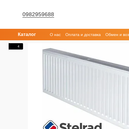
Перейти к основному контенту
0982959688
Каталог
О нас
Оплата и доставка
Обмен и воз
4