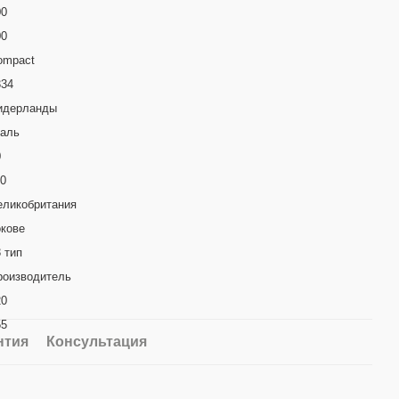
00
00
ompact
334
идерланды
таль
0
10
еликобритания
окове
 тип
роизводитель
20
55
нтия
Консультация