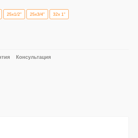
25x1/2"
25x3/4"
32x 1"
нтия
Консультация