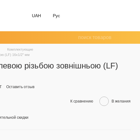
UAH
Рус
Комплектующие
ою (LF) 16x1/2" мм
алевою різьбою зовнішньою (LF)
T
Оставить отзыв
К сравнению
В желания
тельной скидки