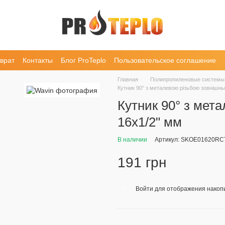
врат
Контакты
Блог ProTeplo
Пользовательское соглашение
Главная
Полипропиленовые системы
Кутник 90° з металевою різьбою зовнішнь
Кутник 90° з мет
16x1/2" мм
В наличии
Артикул: SKOE01620RC
191 грн
Войти
для отображения накопи
%