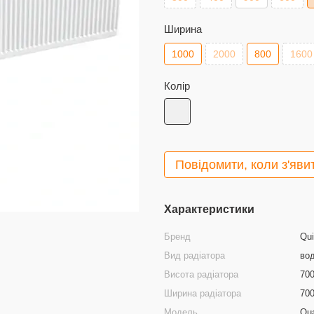
Ширина
1000
2000
800
1600
Колір
Повідомити, коли з'яви
Характеристики
Бренд
Qu
Вид радіатора
во
Висота радіатора
70
Ширина радіатора
70
Модель
Qua