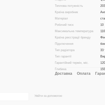
Теплова потужність
20
Країна виробник
Анг
Матеріал
ст
Робочий тиск
10
Максимальна температура
110
Країна реєстрації бренду
Фін
Підключення
бо
Тип радіатора
33 
Тип гарантії
Ви
Гарантійний термін, міс.
12
Глибина
15
Доставка
Оплата
Гара
Увійти за допомогою