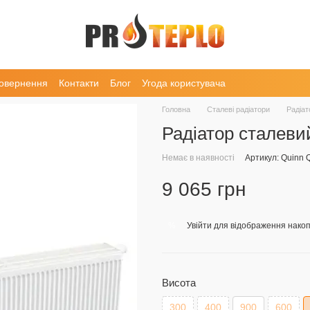
повернення
Контакти
Блог
Угода користувача
Головна
Сталеві радіатори
Радіат
Радіатор сталеви
Немає в наявності
Артикул: Quinn 
9 065 грн
Увійти
для відображення накоп
%
Висота
300
400
900
600