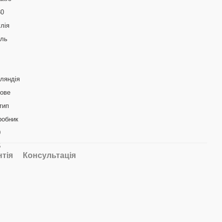
30
лія
аль
ляндія
кове
тип
робник
0
5
нтія
Консультація