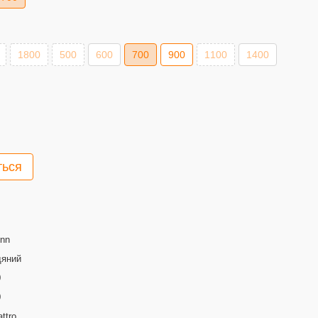
1800
500
600
700
900
1100
1400
ться
inn
дяний
0
0
ttro