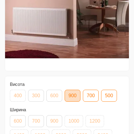
Висота
400
300
600
900
700
500
Ширина
600
700
900
1000
1200