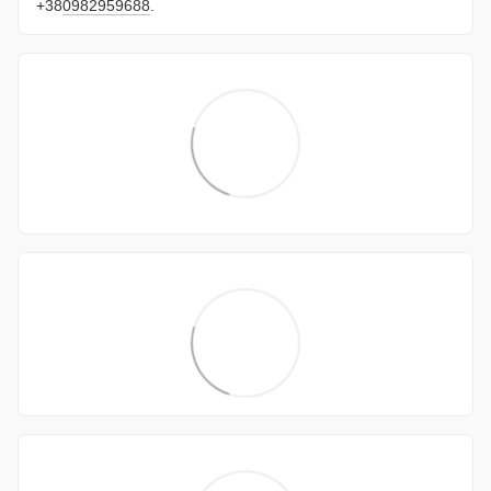
+38
0982959688
.