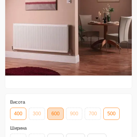
Висота
400
300
600
900
700
500
Ширина