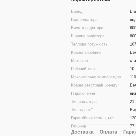
Бренд
Br
Вид радіатора
во
Висота радіатора
60
Ширина радіатора
80
Теплова потужність
10
Країна виробник
Бел
Матеріал
ст
Робочий тиск
10
Максимальна температура
110
Країна реєстрації бренду
Бел
Підключення
ни
Тип радіатора
21 
Тип гарантії
Ви
Гарантійний термін, міс.
12
Глибина
77
Доставка
Оплата
Гара