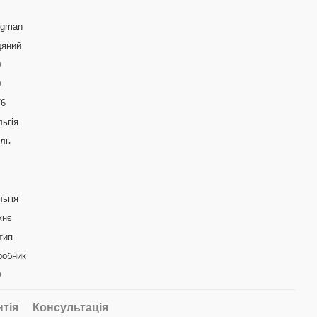
ugman
дяний
0
0
76
ьгія
аль
ьгія
жнє
тип
робник
0
нтія
Консультація