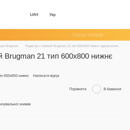
UAH
Укр
тори Brugman
Радіатор сталевий Brugman 21 тип 600х800 нижнє підключення
й Brugman 21 тип 600х800 нижнє
ип 600х800 нижнє
Написати відгук
Порівняти
В бажання
ичувальної знижки