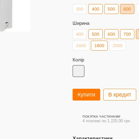
300
400
500
600
Ширина
400
500
600
700
2400
1800
2000
Колір
Купити
В кредит
ПОКУПКА ЧАСТИНАМИ
4 платежі по 1 225.00 грн
Характеристики