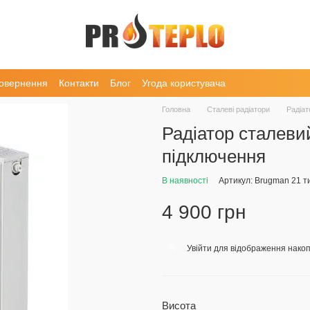
повернення
Контакти
Блог
Угода користувача
Головна
Сталеві радіатори
Радіа
Радіатор сталеви
підключення
В наявності
Артикул: Brugman 21 т
4 900 грн
Увійти
для відображення накоп
%
Висота