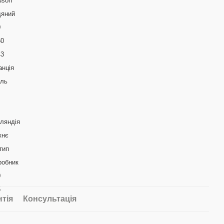
dson
дяний
0
50
43
анція
аль
ляндія
жнє
тип
робник
0
5
нтія
Консультація