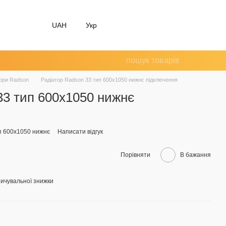
UAH
Укр
тори Radson
Радіатор Radson 33 тип 600х1050 нижнє підключення
33 тип 600х1050 нижнє
п 600х1050 нижнє
Написати відгук
Порівняти
В бажання
ичувальної знижки