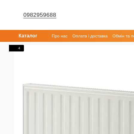
Перейти до основного контенту
0982959688
Каталог
Про нас
Оплата і доставка
Обмін та 
4