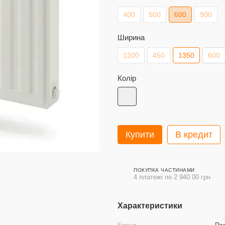
400
500
600
900
Ширина
1200
450
1350
600
Колір
Купити
В кредит
ПОКУПКА ЧАСТИНАМИ
4 платежі по 2 940.00 грн
Характеристики