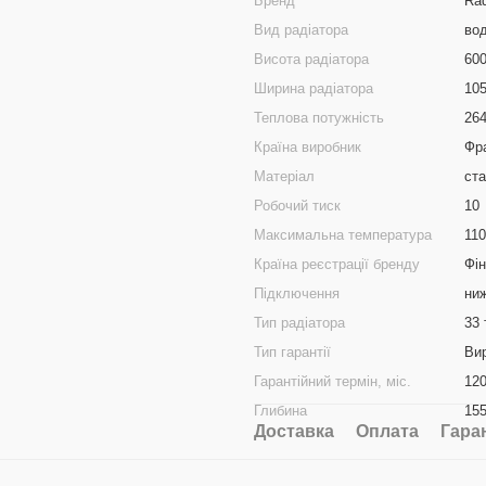
Бренд
Ra
Вид радіатора
во
Висота радіатора
60
Ширина радіатора
10
Теплова потужність
26
Країна виробник
Фр
Матеріал
ст
Робочий тиск
10
Максимальна температура
110
Країна реєстрації бренду
Фін
Підключення
ни
Тип радіатора
33 
Тип гарантії
Ви
Гарантійний термін, міс.
12
Глибина
15
Доставка
Оплата
Гара