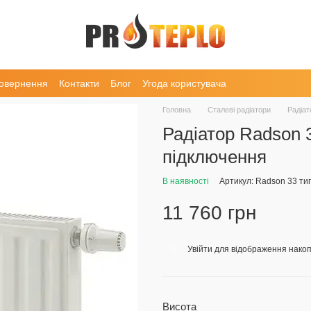
повернення
Контакти
Блог
Угода користувача
Головна
Сталеві радіатори
Радіа
Радіатор Radson 
підключення
В наявності
Артикул: Radson 33 ти
11 760 грн
Увійти
для відображення накоп
%
Висота