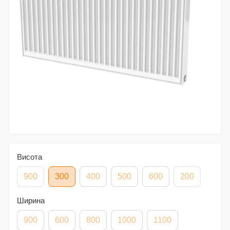
Висота
900
300
400
500
600
200
Ширина
900
600
800
1000
1100