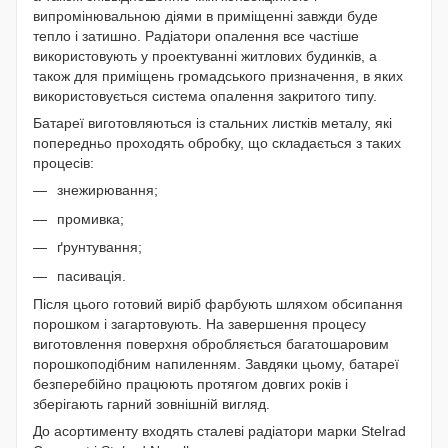
випромінювальною діями в приміщенні завжди буде
тепло і затишно. Радіатори опалення все частіше
використовують у проектуванні житлових будинків, а
також для приміщень громадського призначення, в яких
використовується система опалення закритого типу.
Батареї
виготовляються із стальних листків металу, які
попередньо проходять обробку, що складається з таких
процесів:
знежирювання;
промивка;
ґрунтування;
пасивація.
Після цього готовий виріб фарбують шляхом обсипання
порошком і загартовують. На завершення процесу
виготовлення поверхня обробляється багатошаровим
порошкоподібним напиленням. Завдяки цьому, батареї
безперебійно працюють протягом довгих років і
зберігають гарний зовнішній вигляд.
До асортименту входять сталеві радіатори марки Stelrad