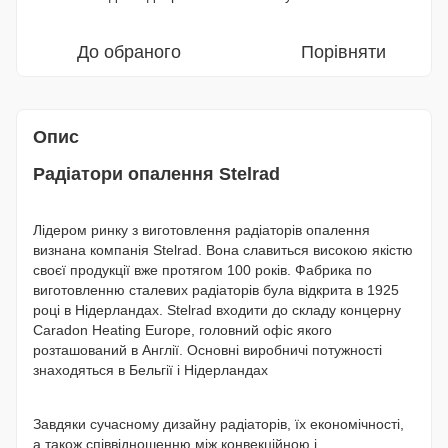
До обраного
Порівняти
Опис
Радіатори опалення Stelrad
Лідером ринку з виготовлення радіаторів опалення
визнана компанія Stelrad. Вона славиться високою якістю
своєї продукції вже протягом 100 років. Фабрика по
виготовленню сталевих радіаторів була відкрита в 1925
році в Нідерландах. Stelrad входити до складу концерну
Caradon Heating Europe, головний офіс якого
розташований в Англії. Основні виробничі потужності
знаходяться в Бельгії і Нідерландах
Завдяки сучасному дизайну радіаторів, їх економічності,
а також співвідношенню між конвекційною і