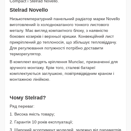
Compact і Stelrad Novello.
Stelrad Novello
Низькотемпературний панельний радіатор марки Novello
виготовлений із холоднокатаного тонкого листового
металу. Має вигляд компактного блоку, з наявністю
бокових козирків і верхньої кришки. Конвекційний лист
прикріплений до теплоносія, що збільшує тепловіддачу.
Для регулювання потужності потрібно доставити
терморегулятор.
В комплект входять кріплення Munclac, призначенні для
зручного монтажу. Крім того, сталеві батареї
комплектуються заглушкою, повітрявідвідним краном і
монтажною лінійкою.
Чому Stelrad?
Ряд переваг:
1. Висока якість товару;
2. Гарантія 10 років експлуатації;
3. Широкий асортимент моделей, залежно від параметрів