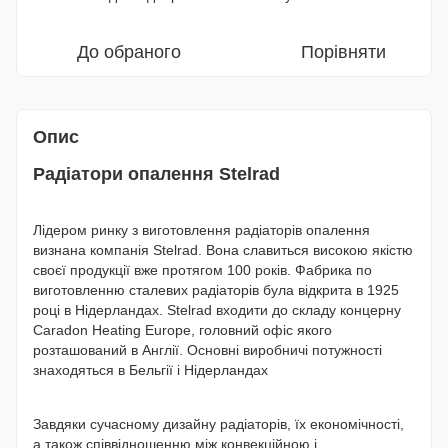
До обраного
Порівняти
Опис
Радіатори опалення Stelrad
Лідером ринку з виготовлення радіаторів опалення
визнана компанія Stelrad. Вона славиться високою якістю
своєї продукції вже протягом 100 років. Фабрика по
виготовленню сталевих радіаторів була відкрита в 1925
році в Нідерландах. Stelrad входити до складу концерну
Caradon Heating Europe, головний офіс якого
розташований в Англії. Основні виробничі потужності
знаходяться в Бельгії і Нідерландах
Завдяки сучасному дизайну радіаторів, їх економічності,
а також співвідношенню між конвекційною і