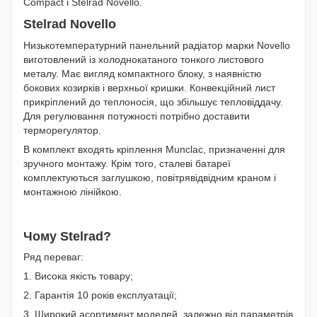
Compact і Stelrad Novello.
Stelrad Novello
Низькотемпературний панельний радіатор марки Novello
виготовлений із холоднокатаного тонкого листового
металу. Має вигляд компактного блоку, з наявністю
бокових козирків і верхньої кришки. Конвекційний лист
прикріплений до теплоносія, що збільшує тепловіддачу.
Для регулювання потужності потрібно доставити
терморегулятор.
В комплект входять кріплення Munclac, призначенні для
зручного монтажу. Крім того, сталеві батареї
комплектуються заглушкою, повітрявідвідним краном і
монтажною лінійкою.
Чому Stelrad?
Ряд переваг:
1. Висока якість товару;
2. Гарантія 10 років експлуатації;
3. Широкий асортимент моделей, залежно від параметрів