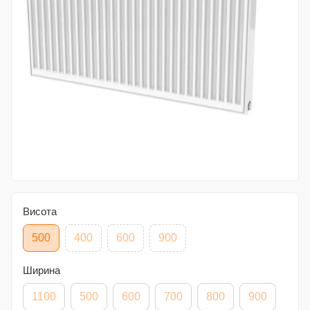
Висота
500
400
600
900
Ширина
1100
500
600
700
800
900