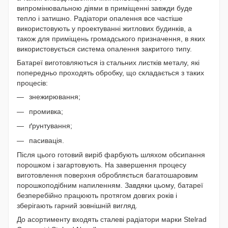
випромінювальною діями в приміщенні завжди буде
тепло і затишно. Радіатори опалення все частіше
використовують у проектуванні житлових будинків, а
також для приміщень громадського призначення, в яких
використовується система опалення закритого типу.
Батареї
виготовляються із стальних листків металу, які
попередньо проходять обробку, що складається з таких
процесів:
знежирювання;
промивка;
ґрунтування;
пасивація.
Після цього готовий виріб фарбують шляхом обсипання
порошком і загартовують. На завершення процесу
виготовлення поверхня обробляється багатошаровим
порошкоподібним напиленням. Завдяки цьому, батареї
безперебійно працюють протягом довгих років і
зберігають гарний зовнішній вигляд.
До асортименту входять сталеві радіатори марки Stelrad