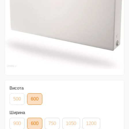
Висота
500
600
Ширина
900
600
750
1050
1200