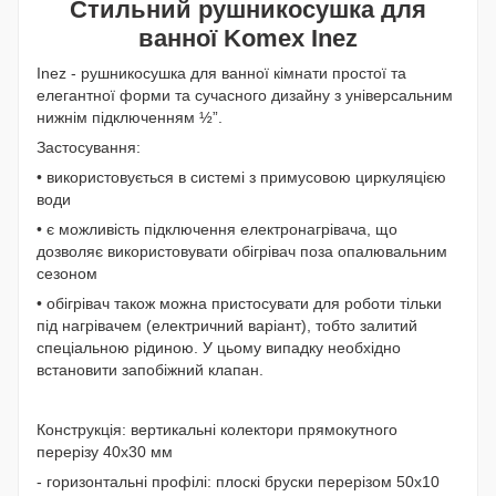
Стильний рушникосушка для
ванної Komex Inez
Inez - рушникосушка для ванної кімнати простої та
елегантної форми та сучасного дизайну з універсальним
нижнім підключенням ½”.
Застосування:
• використовується в системі з примусовою циркуляцією
води
• є можливість підключення електронагрівача, що
дозволяє використовувати обігрівач поза опалювальним
сезоном
• обігрівач також можна пристосувати для роботи тільки
під нагрівачем (електричний варіант), тобто залитий
спеціальною рідиною. У цьому випадку необхідно
встановити запобіжний клапан.
Конструкція: вертикальні колектори прямокутного
перерізу 40х30 мм
- горизонтальні профілі: плоскі бруски перерізом 50х10